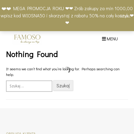
Skip
Moje
Lista
Koszyk
❤️❤️ MEGA PROMOCJA ROKU ❤❤ Zrób zakupy za min 1000,00
to
konto
życzeń
(0)
wpisz kod WIOSNA50 i skorzystaj z rabatu 50% na cały koszyk ❤
Odrzuć
content
+48 577 401 777
❤
MENU
Nothing Found
It seems we can’t find what you’re looking for. Perhaps searching can
help.
Szukaj:
OBSŁUGA KLIENTA