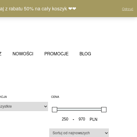
Moje
Lista
Koszyk
(0)
 z rabatu 50% na cały koszyk ❤❤
Odrzuć
konto
życzeń
Z
NOWOŚCI
PROMOCJE
BLOG
KCJA
CENA
-
PLN