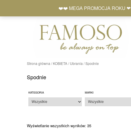
Skip
+48 577 401 777
❤️❤️ MEGA PROMOCJA ROKU ❤❤ Zró
to
content
Strona główna
/
KOBIETA
/
Ubrania
/ Spodnie
Spodnie
KATEGORIA
MARKI
Posortowane
Wyświetlanie wszystkich wyników: 35
według