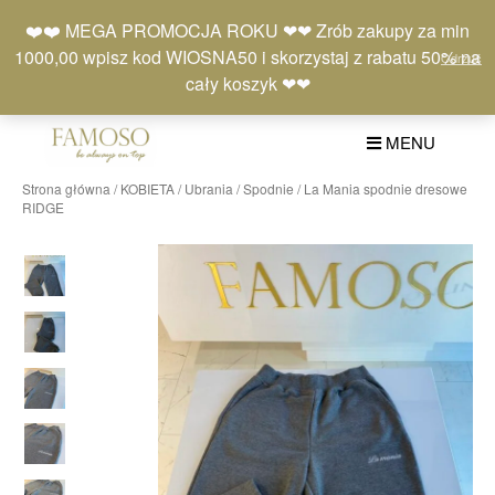
Skip
Moje
Lista
Koszyk
❤️❤️ MEGA PROMOCJA ROKU ❤❤ Zrób zakupy za min
to
konto
życzeń
(0)
1000,00 wpisz kod WIOSNA50 i skorzystaj z rabatu 50% na
Odrzuć
content
+48 577 401 777
cały koszyk ❤❤
MENU
Strona główna
/
KOBIETA
/
Ubrania
/
Spodnie
/ La Mania spodnie dresowe
RIDGE