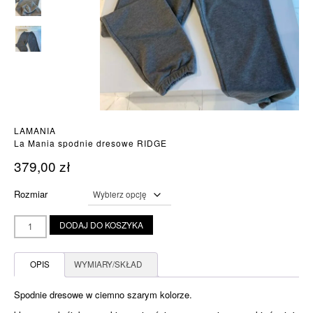
LAMANIA
La Mania spodnie dresowe RIDGE
379,00
zł
Rozmiar
ilość
DODAJ DO KOSZYKA
La
Mania
spodnie
OPIS
WYMIARY/SKŁAD
dresowe
RIDGE
Spodnie dresowe w ciemno szarym kolorze.