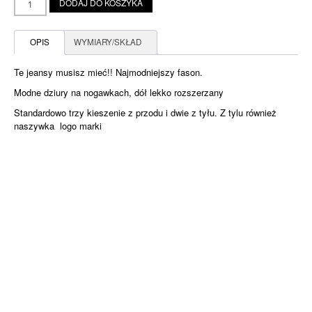
DODAJ DO KOSZYKA
Miss
Sixty
jeansy
OPIS
WYMIARY/SKŁAD
z
dziurami
Te jeansy musisz mieć!! Najmodniejszy fason.
Modne dziury na nogawkach, dół lekko rozszerzany
Standardowo trzy kieszenie z przodu i dwie z tyłu. Z tylu również
naszywka logo marki