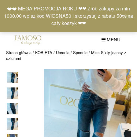
Skip
Moje
Lista
Koszyk
❤️❤️ MEGA PROMOCJA ROKU ❤❤ Zrób zakupy za min
to
konto
życzeń
(0)
1000,00 wpisz kod WIOSNA50 i skorzystaj z rabatu 50% na
Odrzuć
content
+48 577 401 777
cały koszyk ❤❤
MENU
Strona główna
/
KOBIETA
/
Ubrania
/
Spodnie
/ Miss Sixty jeansy z
dziurami