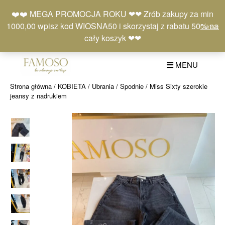
Skip
Moje
Lista
Koszyk
❤️❤️ MEGA PROMOCJA ROKU ❤❤ Zrób zakupy za min
to
konto
życzeń
(0)
1000,00 wpisz kod WIOSNA50 i skorzystaj z rabatu 50% na
Odrzuć
content
+48 577 401 777
cały koszyk ❤❤
MENU
Strona główna
/
KOBIETA
/
Ubrania
/
Spodnie
/ Miss Sixty szerokie
jeansy z nadrukiem