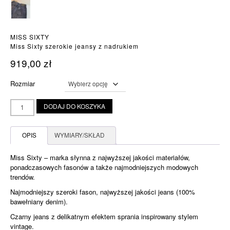
MISS SIXTY
Miss Sixty szerokie jeansy z nadrukiem
919,00
zł
Rozmiar
ilość
DODAJ DO KOSZYKA
Miss
Sixty
szerokie
OPIS
WYMIARY/SKŁAD
jeansy
z
Miss Sixty – marka słynna z najwyższej jakości materiałów,
nadrukiem
ponadczasowych fasonów a także najmodniejszych modowych
trendów.
Najmodniejszy szeroki fason, najwyższej jakości jeans (100%
bawełniany denim).
Czarny jeans z delikatnym efektem sprania inspirowany stylem
vintage.