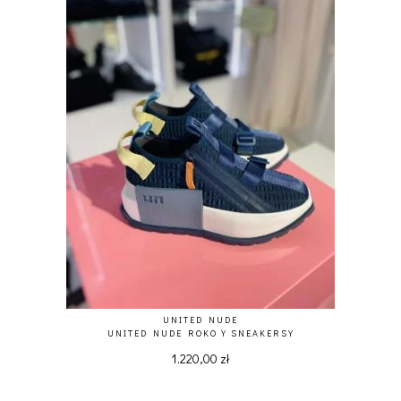
UNITED NUDE
UNITED NUDE ROKO Y SNEAKERSY
1.220,00
zł