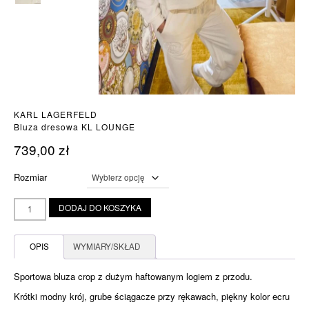
KARL LAGERFELD
Bluza dresowa KL LOUNGE
739,00
zł
Rozmiar
ilość
DODAJ DO KOSZYKA
Bluza
dresowa
KL
OPIS
WYMIARY/SKŁAD
LOUNGE
Sportowa bluza crop z dużym haftowanym logiem z przodu.
Krótki modny krój, grube ściągacze przy rękawach, piękny kolor ecru