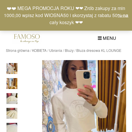
Skip
Moje
Lista
Koszyk
❤️❤️ MEGA PROMOCJA ROKU ❤❤ Zrób zakupy za min
to
konto
życzeń
(0)
1000,00 wpisz kod WIOSNA50 i skorzystaj z rabatu 50% na
Odrzuć
content
+48 577 401 777
cały koszyk ❤❤
MENU
Strona główna
/
KOBIETA
/
Ubrania
/
Bluzy
/ Bluza dresowa KL LOUNGE