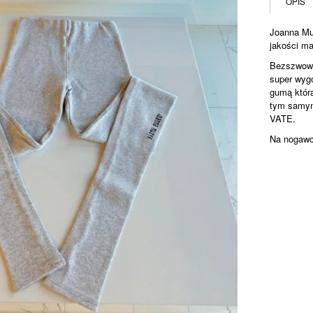
OPIS
RUBY
szare
Joanna Muz
jakości ma
Bezszwowe
super wyg
gumą która
tym samym 
VATE.
Na nogawc