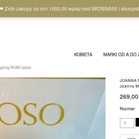
b zakupy za min 1000,00 wpisz kod WIOSNA50 i skorzystaj
KOBIETA
MARKI OD A DO 
gginsy RUBY szare
JOANNA
Joanna M
269,0
Rozmiar
ilość
Joanna
Muzyk
legginsy