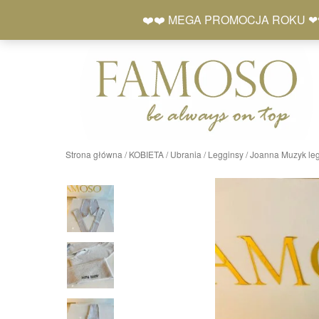
Skip
+48 577 401 777
❤️❤️ MEGA PROMOCJA ROKU ❤❤ Zró
to
content
Strona główna
/
KOBIETA
/
Ubrania
/
Legginsy
/ Joanna Muzyk le