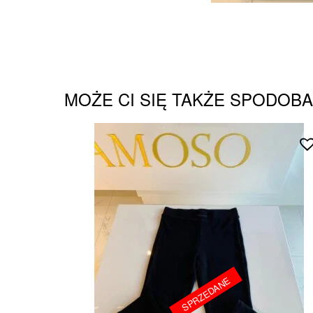
MOŻE CI SIĘ TAKŻE SPODOB
SPRZEDANE
SPRZEDANE