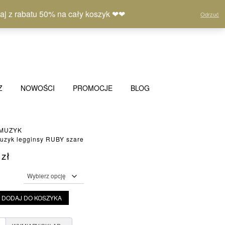
Moje
Lista
Koszyk
(0)
 z rabatu 50% na cały koszyk ❤❤
Odrzuć
konto
życzeń
Z
NOWOŚCI
PROMOCJE
BLOG
 MUZYK
uzyk legginsy RUBY szare
0
zł
DODAJ DO KOSZYKA