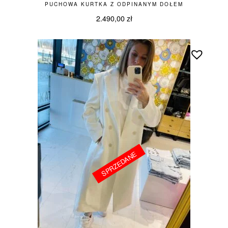
PUCHOWA KURTKA Z ODPINANYM DOŁEM
2.490,00
zł
SPRZEDANE
SPRZEDANE