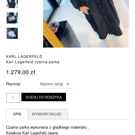
KARL LAGERFELD
Karl Lagerfeld czarna parka
1.279,00
zł
Rozmiar
ilość
DODAJ DO KOSZYKA
Karl
Lagerfeld
czarna
OPIS
WYMIARY/SKŁAD
parka
Czarna parka wykonana z gładkiego materiału .
Kolekcja Karl Lagerfeld Jeans.