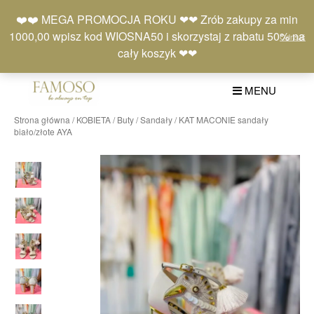
Skip
Moje
Lista
Koszyk
❤️❤️ MEGA PROMOCJA ROKU ❤❤ Zrób zakupy za min
to
konto
życzeń
(0)
1000,00 wpisz kod WIOSNA50 i skorzystaj z rabatu 50% na
Odrzuć
content
+48 577 401 777
cały koszyk ❤❤
MENU
Strona główna
/
KOBIETA
/
Buty
/
Sandały
/ KAT MACONIE sandały
biało/złote AYA