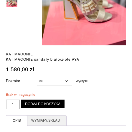
KAT MACONIE
KAT MACONIE sandały biało/złote AYA
1.580,00
zł
Rozmiar
Wyczyść
Brak w magazynie
ilość
DODAJ DO KOSZYKA
KAT
MACONIE
sandały
OPIS
WYMIARY/SKŁAD
biało/złote
AYA