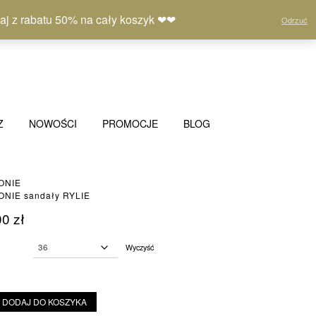
Moje
Lista
Koszyk
(0)
 z rabatu 50% na cały koszyk ❤❤
Odrzuć
konto
życzeń
Z
NOWOŚCI
PROMOCJE
BLOG
ONIE
NIE sandały RYLIE
00
zł
Wyczyść
DODAJ DO KOSZYKA