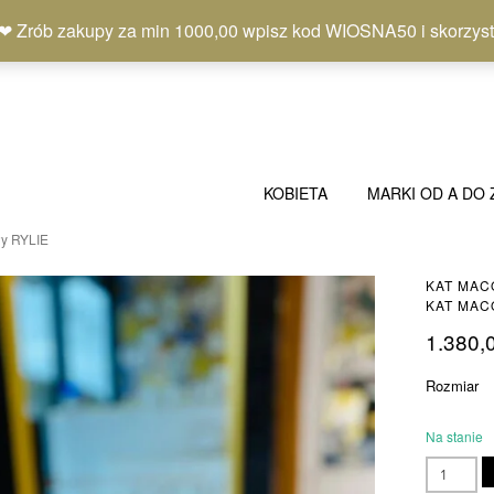
b zakupy za min 1000,00 wpisz kod WIOSNA50 i skorzystaj
KOBIETA
MARKI OD A DO 
y RYLIE
KAT MAC
KAT MACO
1.380,
Rozmiar
Na stanie
ilość
KAT