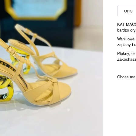
MACONIE
sandały
OPIS
RYLIE
KAT MACON
bardzo ory
Waniliowe 
zapiany i 
Piękny, oz
Zakochasz
Obcas ma