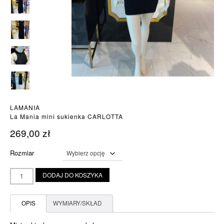
LAMANIA
La Mania mini sukienka CARLOTTA
269,00
zł
Rozmiar
ilość
DODAJ DO KOSZYKA
La
Mania
mini
OPIS
WYMIARY/SKŁAD
sukienka
CARLOTTA