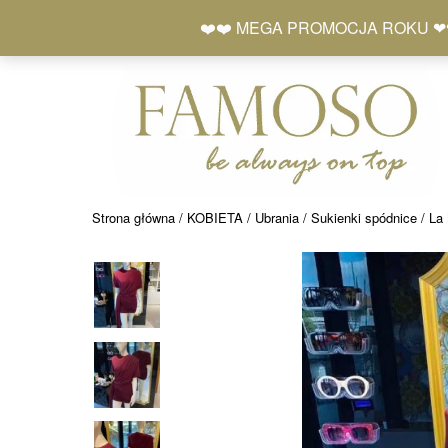
Skip
+48 577 401 777
❤️❤️ MEGA PROMOCJA ROKU ❤❤ Zró
to
content
Strona główna
/
KOBIETA
/
Ubrania
/
Sukienki spódnice
/ La