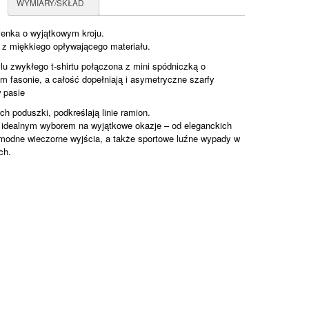
WYMIARY/SKŁAD
enka o wyjątkowym kroju.
z miękkiego opływającego materiału.
lu zwykłego t-shirtu połączona z mini spódniczką o
 fasonie, a całość dopełniają i asymetryczne szarfy
 pasie
h poduszki, podkreślają linie ramion.
 idealnym wyborem na wyjątkowe okazje – od eleganckich
 modne wieczorne wyjścia, a także sportowe luźne wypady w
ch.