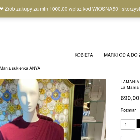
b zakupy za min 1000,00 wpisz kod WIOSNA50 i skorzystaj
KOBIETA
MARKI OD A DO 
 Mania sukienka ANYA
LAMANIA
La Mania
690,0
Rozmiar
ilość
La
Mania
sukienka