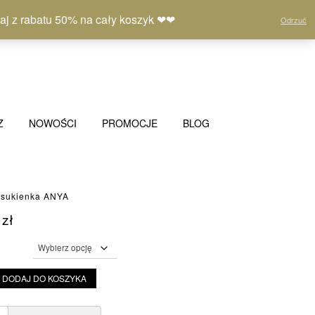
Moje
Lista
Koszyk
(0)
 z rabatu 50% na cały koszyk ❤❤
Odrzuć
konto
życzeń
Z
NOWOŚCI
PROMOCJE
BLOG
 sukienka ANYA
0
zł
DODAJ DO KOSZYKA