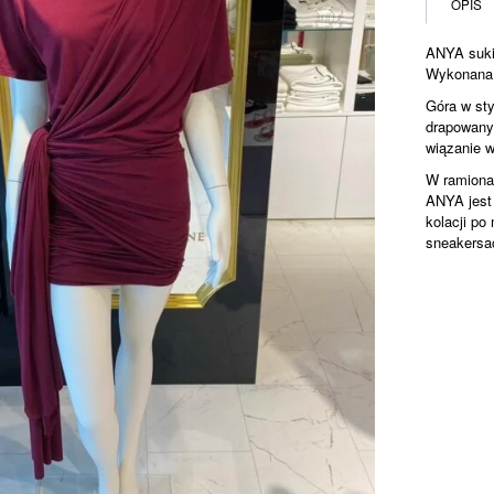
OPIS
ANYA
ANYA suki
Wykonana 
Góra w sty
drapowanym
wiązanie w
W ramionac
ANYA jest
kolacji po
sneakersa