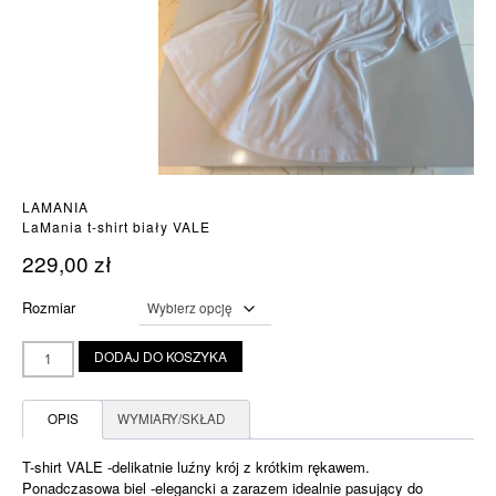
LAMANIA
LaMania t-shirt biały VALE
229,00
zł
Rozmiar
ilość
DODAJ DO KOSZYKA
LaMania
t-
shirt
OPIS
WYMIARY/SKŁAD
biały
VALE
T-shirt VALE -delikatnie luźny krój z krótkim rękawem.
Ponadczasowa biel -elegancki a zarazem idealnie pasujący do