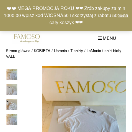
Skip
Moje
Lista
Koszyk
❤️❤️ MEGA PROMOCJA ROKU ❤❤ Zrób zakupy za min
to
konto
życzeń
(0)
1000,00 wpisz kod WIOSNA50 i skorzystaj z rabatu 50% na
Odrzuć
content
+48 577 401 777
cały koszyk ❤❤
MENU
Strona główna
/
KOBIETA
/
Ubrania
/
T-shirty
/ LaMania t-shirt biały
VALE