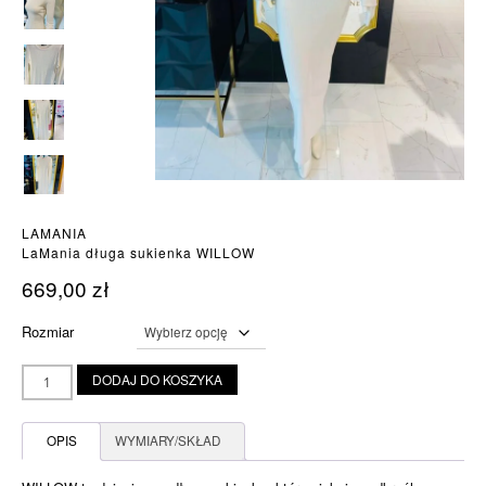
LAMANIA
LaMania długa sukienka WILLOW
669,00
zł
Rozmiar
ilość
DODAJ DO KOSZYKA
LaMania
długa
sukienka
OPIS
WYMIARY/SKŁAD
WILLOW