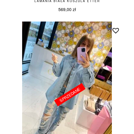
LAMANIA BIAŁA KOSZULA ETTER
569,00
zł
SPRZEDANE
SPRZEDANE