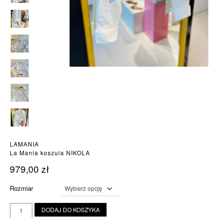
LAMANIA
La Mania koszula NIKOLA
979,00
zł
Rozmiar
ilość
DODAJ DO KOSZYKA
La