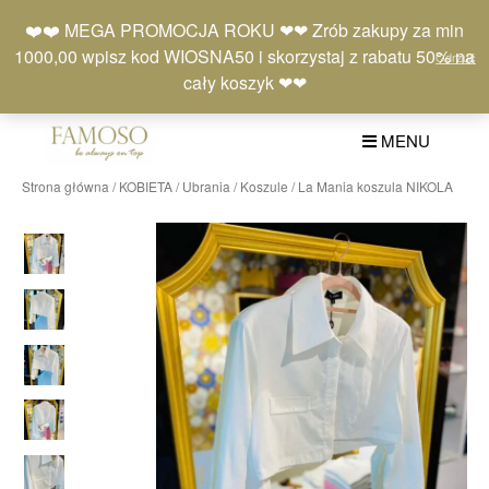
Skip
Moje
Lista
Koszyk
❤️❤️ MEGA PROMOCJA ROKU ❤❤ Zrób zakupy za min
to
konto
życzeń
(0)
1000,00 wpisz kod WIOSNA50 i skorzystaj z rabatu 50% na
Odrzuć
content
+48 577 401 777
cały koszyk ❤❤
MENU
Strona główna
/
KOBIETA
/
Ubrania
/
Koszule
/ La Mania koszula NIKOLA