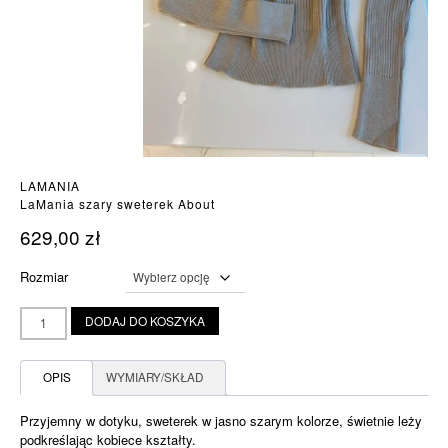
LAMANIA
LaMania szary sweterek About
629,00
zł
Rozmiar
ilość
DODAJ DO KOSZYKA
LaMania
szary
sweterek
OPIS
WYMIARY/SKŁAD
About
Przyjemny w dotyku, sweterek w jasno szarym kolorze, świetnie leży
podkreślając kobiece kształty.