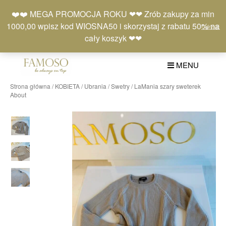
Skip
Moje
Lista
Koszyk
❤️❤️ MEGA PROMOCJA ROKU ❤❤ Zrób zakupy za min
to
konto
życzeń
(0)
1000,00 wpisz kod WIOSNA50 i skorzystaj z rabatu 50% na
Odrzuć
content
+48 577 401 777
cały koszyk ❤❤
MENU
Strona główna
/
KOBIETA
/
Ubrania
/
Swetry
/ LaMania szary sweterek
About