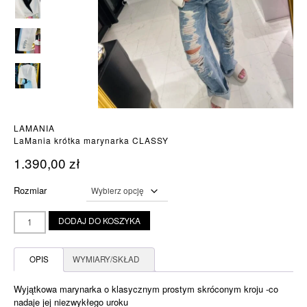
LAMANIA
LaMania krótka marynarka CLASSY
1.390,00
zł
Rozmiar
ilość
DODAJ DO KOSZYKA
LaMania
krótka
marynarka
OPIS
WYMIARY/SKŁAD
CLASSY
Wyjątkowa marynarka o klasycznym prostym skróconym kroju -co
nadaje jej niezwykłego uroku