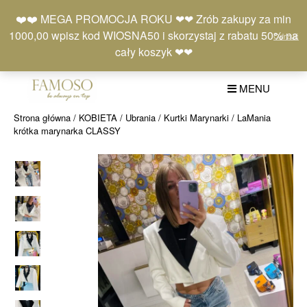
Skip
Moje
Lista
Koszyk
❤️❤️ MEGA PROMOCJA ROKU ❤❤ Zrób zakupy za min
to
konto
życzeń
(0)
1000,00 wpisz kod WIOSNA50 i skorzystaj z rabatu 50% na
Odrzuć
content
+48 577 401 777
cały koszyk ❤❤
MENU
Strona główna
/
KOBIETA
/
Ubrania
/
Kurtki Marynarki
/ LaMania
krótka marynarka CLASSY