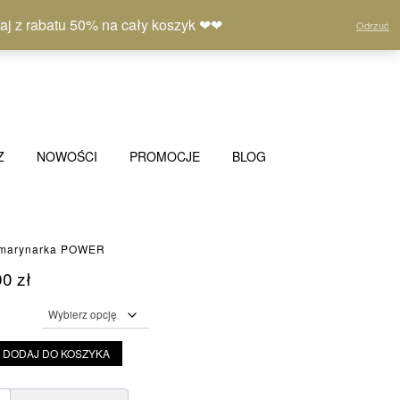
Moje
Lista
Koszyk
(0)
 z rabatu 50% na cały koszyk ❤❤
Odrzuć
konto
życzeń
Z
NOWOŚCI
PROMOCJE
BLOG
 marynarka POWER
00
zł
DODAJ DO KOSZYKA