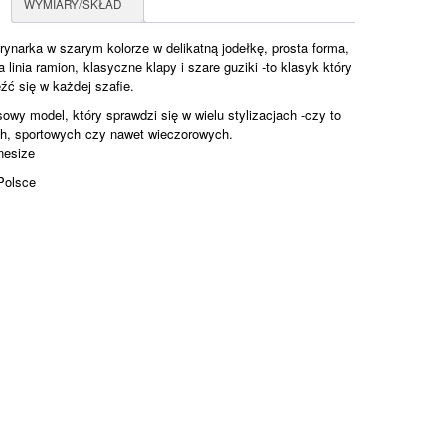
WYMIARY/SKŁAD
ynarka w szarym kolorze w delikatną jodełkę, prosta forma,
 linia ramion, klasyczne klapy i szare guziki -to klasyk który
źć się w każdej szafie.
wy model, który sprawdzi się w wielu stylizacjach -czy to
ch, sportowych czy nawet wieczorowych.
nesize
Polsce