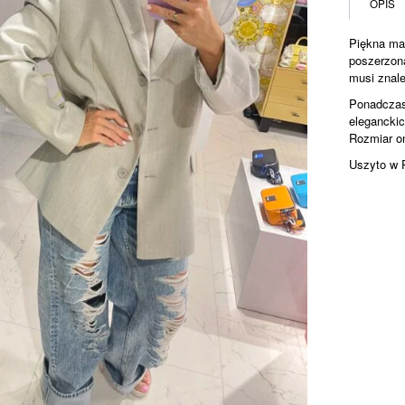
OPIS
Piękna mar
poszerzona
musi znale
Ponadczaso
elegancki
Rozmiar o
Uszyto w 