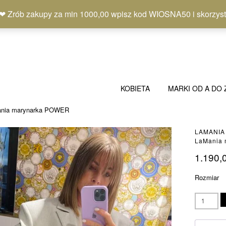
b zakupy za min 1000,00 wpisz kod WIOSNA50 i skorzystaj
KOBIETA
MARKI OD A DO 
ania marynarka POWER
LAMANIA
LaMania
1.190,
Rozmiar
ilość
LaMania
marynarka
POWER