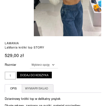
LAMANIA
LaMania krótki top STORY
529,00
zł
Rozmiar
ilość
DODAJ DO KOSZYKA
LaMania
krótki
top
OPIS
WYMIARY/SKŁAD
STORY
Dzianinowy krótki top w delikatny prążek
Długie rękawy, zapinany na guziki, materiał rozciągliwy