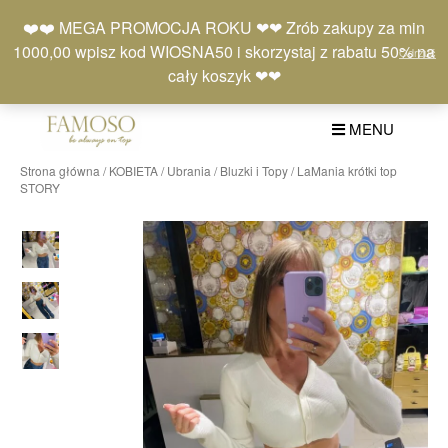
Skip
Moje
Lista
Koszyk
❤️❤️ MEGA PROMOCJA ROKU ❤❤ Zrób zakupy za min
to
konto
życzeń
(0)
1000,00 wpisz kod WIOSNA50 i skorzystaj z rabatu 50% na
Odrzuć
content
+48 577 401 777
cały koszyk ❤❤
MENU
Strona główna
/
KOBIETA
/
Ubrania
/
Bluzki i Topy
/ LaMania krótki top
STORY