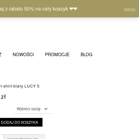
Moje
Lista
Koszyk
(0)
 z rabatu 50% na cały koszyk ❤❤
Odrzuć
konto
życzeń
Z
NOWOŚCI
PROMOCJE
BLOG
-shirt biały LUCY 5
0
zł
DODAJ DO KOSZYKA