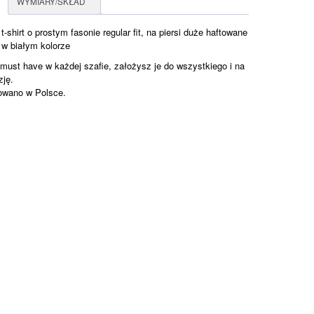
WYMIARY/SKŁAD
t-shirt o prostym fasonie regular fit, na piersi duże haftowane
 w białym kolorze
o must have w każdej szafie, założysz je do wszystkiego i na
zję.
wano w Polsce.