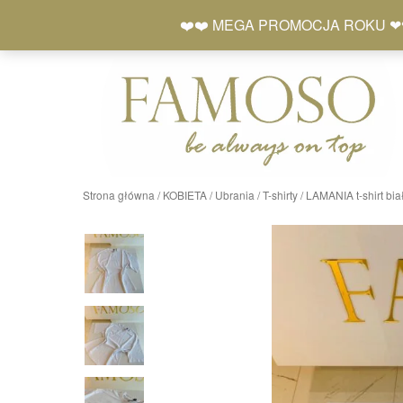
Skip
+48 577 401 777
❤️❤️ MEGA PROMOCJA ROKU ❤❤ Zró
to
content
Strona główna
/
KOBIETA
/
Ubrania
/
T-shirty
/ LAMANIA t-shirt bi