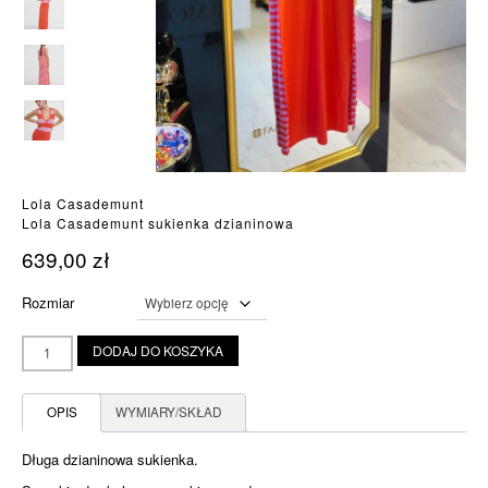
Lola Casademunt
Lola Casademunt sukienka dzianinowa
639,00
zł
Rozmiar
ilość
DODAJ DO KOSZYKA
Lola
Casademunt
sukienka
OPIS
WYMIARY/SKŁAD
dzianinowa
Długa dzianinowa sukienka.