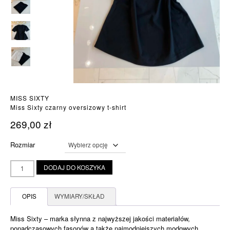
MISS SIXTY
Miss Sixty czarny oversizowy t-shirt
269,00
zł
Rozmiar
ilość
DODAJ DO KOSZYKA
Miss
Sixty
czarny
OPIS
WYMIARY/SKŁAD
oversizowy
t-
Miss Sixty – marka słynna z najwyższej jakości materiałów,
shirt
ponadczasowych fasonów a także najmodniejszych modowych