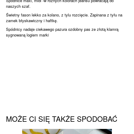
Spódnice maxi, midi -w różnych kolorach jeansu powracają do
naszych szaf.
Świetny fason lekko za kolano, z tylu rozcięcie. Zapinana z tyłu na
zamek błyskawiczny i haftkę.
Spódnicy nadaje ciekawego pazura ozdobny pas ze złotą klamrą
sygnowaną logiem marki
MOŻE CI SIĘ TAKŻE SPODOBAĆ