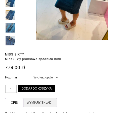
MISS SIXTY
Miss Sixty jeansowa spódnica midi
779,00
zł
Rozmiar
ilość
DODAJ DO KOSZYKA
Miss
Sixty
jeansowa
OPIS
WYMIARY/SKŁAD
spódnica
midi