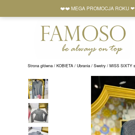
Skip
+48 577 401 777
❤️❤️ MEGA PROMOCJA ROKU ❤❤ Zró
to
content
Strona główna
/
KOBIETA
/
Ubrania
/
Swetry
/ MISS SIXTY s