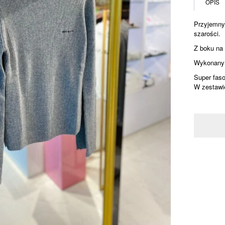
OPIS
golf
Przyjemny
szarości.
Z boku na 
Wykonany 
Super faso
W zestawi