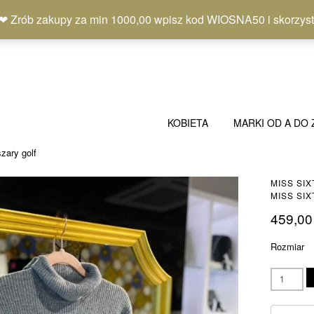
b zakupy za min 1000,00 wpisz kod WIOSNA50 i skorzystaj
KOBIETA
MARKI OD A DO 
zary golf
MISS SIX
MISS SIXT
459,0
Rozmiar
ilość
MISS
SIXTY
szary