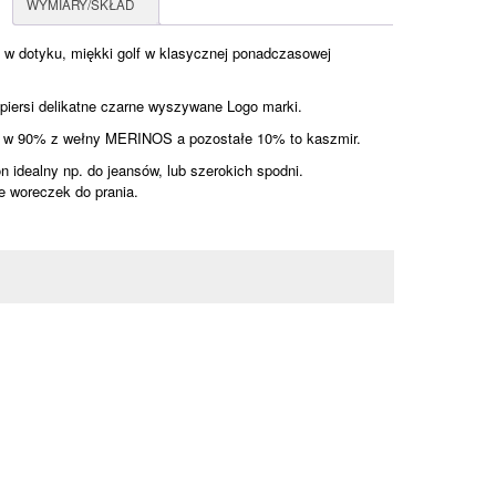
WYMIARY/SKŁAD
 w dotyku, miękki golf w klasycznej ponadczasowej
piersi delikatne czarne wyszywane Logo marki.
w 90% z wełny MERINOS a pozostałe 10% to kaszmir.
n idealny np. do jeansów, lub szerokich spodni.
e woreczek do prania.