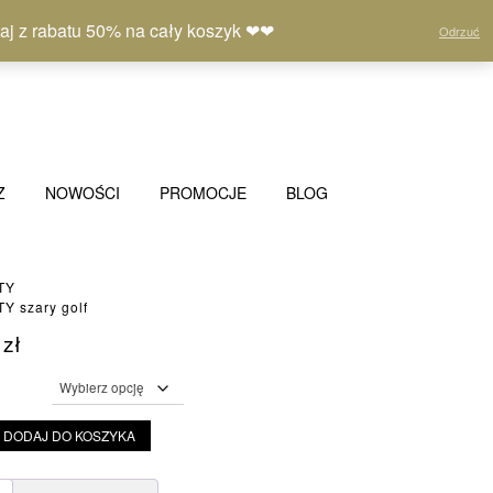
Moje
Lista
Koszyk
(0)
 z rabatu 50% na cały koszyk ❤❤
Odrzuć
konto
życzeń
Z
NOWOŚCI
PROMOCJE
BLOG
TY
Y szary golf
0
zł
DODAJ DO KOSZYKA