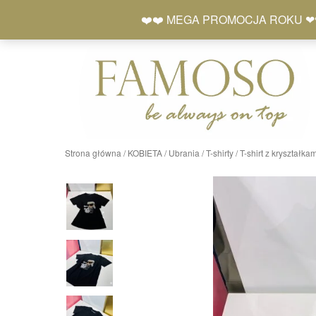
Skip
+48 577 401 777
❤️❤️ MEGA PROMOCJA ROKU ❤❤ Zró
to
content
Strona główna
/
KOBIETA
/
Ubrania
/
T-shirty
/ T-shirt z kryszta