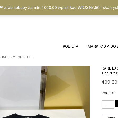
b zakupy za min 1000,00 wpisz kod WIOSNA50 i skorzystaj
KOBIETA
MARKI OD A DO 
łkami KARL i CHOUPETTE
KARL LA
T-shirt 
409,0
Rozmiar
ilość
T-
shirt
z