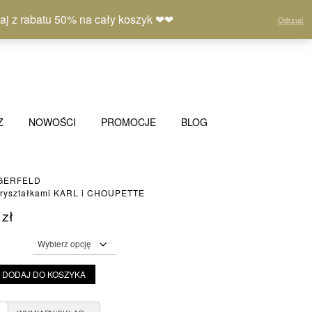
Moje
Lista
Koszyk
(0)
 z rabatu 50% na cały koszyk ❤❤
Odrzuć
konto
życzeń
Z
NOWOŚCI
PROMOCJE
BLOG
GERFELD
z kryształkami KARL i CHOUPETTE
0
zł
DODAJ DO KOSZYKA