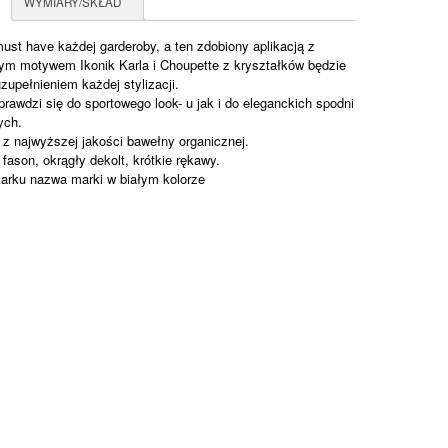
WYMIARY/SKŁAD
mi
 must have każdej garderoby, a ten zdobiony aplikacją z
ym motywem Ikonik Karla i Choupette z kryształków będzie
TE
zupełnieniem każdej stylizacji.
prawdzi się do sportowego look- u jak i do eleganckich spodni
ych.
z najwyższej jakości bawełny organicznej.
fason, okrągły dekolt, krótkie rękawy.
karku nazwa marki w białym kolorze