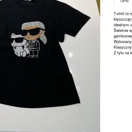
OPIS
kryształka
KARL
T-shirt to
i
błyszcząc
CHOUPET
idealnym u
Świetnie s
garniturow
Wykonany 
Klasyczny 
Z tyłu na 