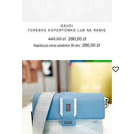
GAUDI
TOREBKA KOPERTÓWKA LUB NA RAMIĘ
Pierwotna
Aktualna
440,00
zł
290,00
zł
cena
cena
290,00
zł
Najniższa cena ostatnich 30 dni:
wynosiła:
wynosi:
440,00 zł.
290,00 zł.