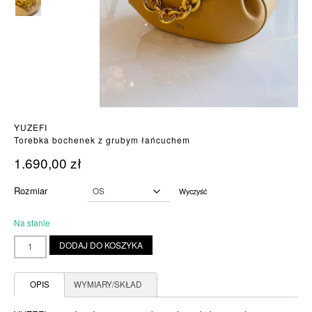
YUZEFI
Torebka bochenek z grubym łańcuchem
1.690,00
zł
Rozmiar
Wyczyść
Na stanie
ilość
DODAJ DO KOSZYKA
Torebka
bochenek
z
OPIS
WYMIARY/SKŁAD
grubym
łańcuchem