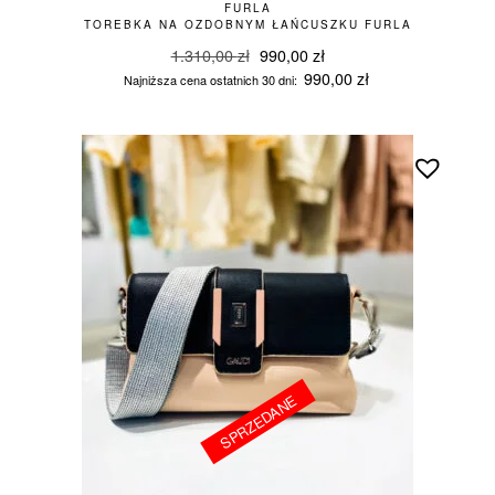
FURLA
TOREBKA NA OZDOBNYM ŁAŃCUSZKU FURLA
Pierwotna
Aktualna
1.310,00
zł
990,00
zł
cena
cena
990,00
zł
Najniższa cena ostatnich 30 dni:
wynosiła:
wynosi:
1.310,00 zł.
990,00 zł.
SPRZEDANE