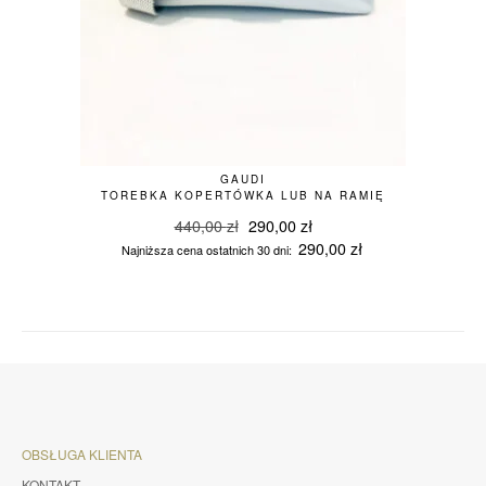
GAUDI
TOREBKA KOPERTÓWKA LUB NA RAMIĘ
Pierwotna
Aktualna
440,00
zł
290,00
zł
cena
cena
290,00
zł
Najniższa cena ostatnich 30 dni:
wynosiła:
wynosi:
440,00 zł.
290,00 zł.
OBSŁUGA KLIENTA
KONTAKT