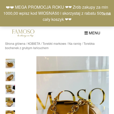
Skip
Moje
Lista
Koszyk
❤️❤️ MEGA PROMOCJA ROKU ❤❤ Zrób zakupy za min
to
konto
życzeń
(0)
1000,00 wpisz kod WIOSNA50 i skorzystaj z rabatu 50% na
Odrzuć
content
+48 577 401 777
cały koszyk ❤❤
MENU
Strona główna
/
KOBIETA
/
Torebki markowe
/
Na ramię
/ Torebka
bochenek z grubym łańcuchem