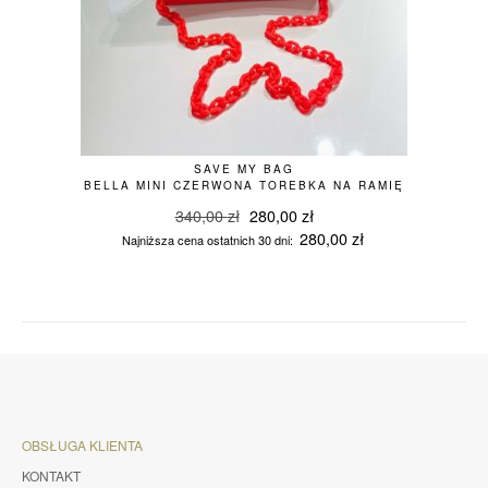
SAVE MY BAG
BELLA MINI CZERWONA TOREBKA NA RAMIĘ
Pierwotna
Aktualna
340,00
zł
280,00
zł
cena
cena
280,00
zł
Najniższa cena ostatnich 30 dni:
wynosiła:
wynosi:
340,00 zł.
280,00 zł.
OBSŁUGA KLIENTA
KONTAKT