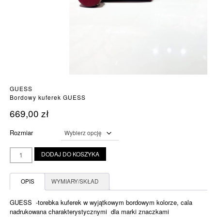
GUESS
Bordowy kuferek GUESS
669,00
zł
Rozmiar
ilość
DODAJ DO KOSZYKA
Bordowy
kuferek
GUESS
OPIS
WYMIARY/SKŁAD
GUESS -torebka kuferek w wyjątkowym bordowym kolorze, cala
nadrukowana charakterystycznymi dla marki znaczkami