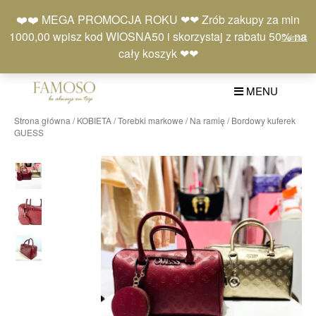
Skip
Moje
Lista
Koszyk
❤️❤️ MEGA PROMOCJA ROKU ❤❤ Zrób zakupy za min
to
konto
życzeń
(0)
1000,00 wpisz kod WIOSNA50 i skorzystaj z rabatu 50% na
Odrzuć
content
+48 577 401 777
cały koszyk ❤❤
MENU
Strona główna
/
KOBIETA
/
Torebki markowe
/
Na ramię
/ Bordowy kuferek
GUESS