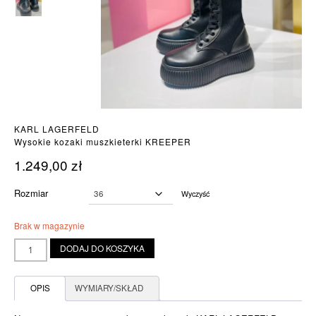
KARL LAGERFELD
Wysokie kozaki muszkieterki KREEPER
1.249,00
zł
Rozmiar
Wyczyść
Brak w magazynie
ilość
DODAJ DO KOSZYKA
Wysokie
kozaki
muszkieterki
OPIS
WYMIARY/SKŁAD
KREEPER