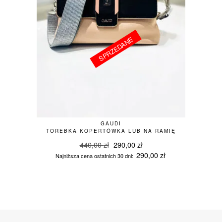
SPRZEDANE
GAUDI
TOREBKA KOPERTÓWKA LUB NA RAMIĘ
Pierwotna
Aktualna
440,00
zł
290,00
zł
cena
cena
290,00
zł
Najniższa cena ostatnich 30 dni:
wynosiła:
wynosi:
440,00 zł.
290,00 zł.