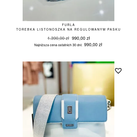
FURLA
TOREBKA LISTONOSZKA NA REGULOWANYM PASKU
Pierwotna
Aktualna
1.390,00
zł
990,00
zł
cena
cena
990,00
zł
Najniższa cena ostatnich 30 dni:
wynosiła:
wynosi:
1.390,00 zł.
990,00 zł.