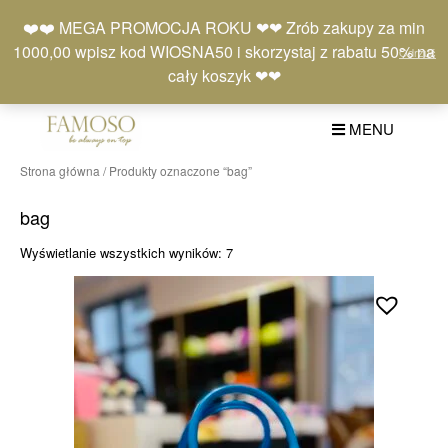
Skip
Moje
Lista
Koszyk
❤️❤️ MEGA PROMOCJA ROKU ❤❤ Zrób zakupy za min
to
konto
życzeń
(0)
1000,00 wpisz kod WIOSNA50 i skorzystaj z rabatu 50% na
Odrzuć
content
+48 577 401 777
cały koszyk ❤❤
MENU
Strona główna
/ Produkty oznaczone “bag”
bag
Posortowane
Wyświetlanie wszystkich wyników: 7
według
najnowszych