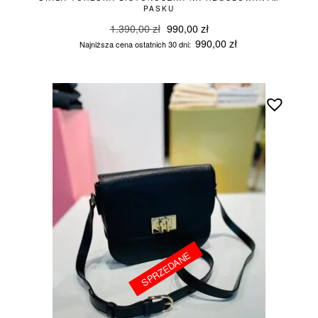
PASKU
Pierwotna
Aktualna
1.390,00
zł
990,00
zł
cena
cena
990,00
zł
Najniższa cena ostatnich 30 dni:
wynosiła:
wynosi:
1.390,00 zł.
990,00 zł.
SPRZEDANE
SPRZEDANE