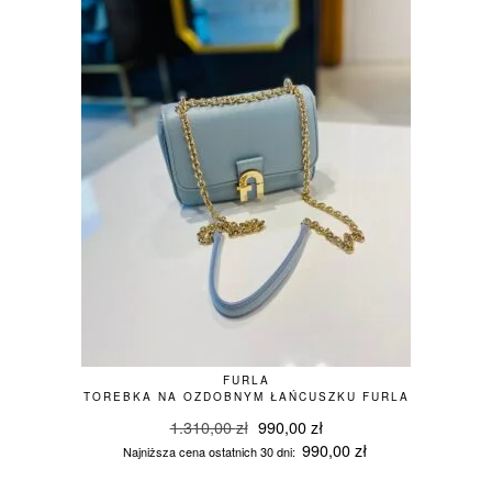
FURLA
TOREBKA NA OZDOBNYM ŁAŃCUSZKU FURLA
Pierwotna
Aktualna
1.310,00
zł
990,00
zł
cena
cena
990,00
zł
Najniższa cena ostatnich 30 dni:
wynosiła:
wynosi:
1.310,00 zł.
990,00 zł.