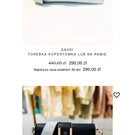
GAUDI
TOREBKA KOPERTÓWKA LUB NA RAMIĘ
Pierwotna
Aktualna
440,00
zł
290,00
zł
cena
cena
290,00
zł
Najniższa cena ostatnich 30 dni:
wynosiła:
wynosi:
440,00 zł.
290,00 zł.