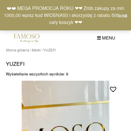
Skip
Moje
Lista
Koszyk
❤️❤️ MEGA PROMOCJA ROKU ❤❤ Zrób zakupy za min
to
konto
życzeń
(0)
1000,00 wpisz kod WIOSNA50 i skorzystaj z rabatu 50% na
Odrzuć
content
+48 577 401 777
cały koszyk ❤❤
MENU
Strona główna
/
Marki
/ YUZEFI
YUZEFI
Posortowane
Wyświetlanie wszystkich wyników: 8
według
najnowszych