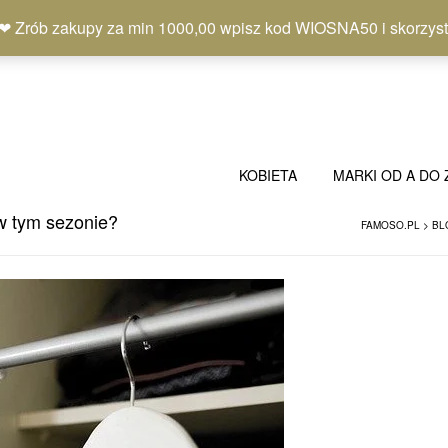
b zakupy za min 1000,00 wpisz kod WIOSNA50 i skorzystaj
KOBIETA
MARKI OD A DO 
w tym sezonie?
FAMOSO.PL
>
BL