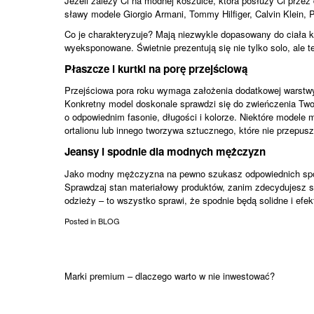
Jeżeli zależy Ci na modnej koszulce, która posłuży Ci przez 
sławy modele Giorgio Armani, Tommy Hilfiger, Calvin Klein,
Co je charakteryzuje? Mają niezwykle dopasowany do ciała kró
wyeksponowane. Świetnie prezentują się nie tylko solo, ale t
Płaszcze i kurtki na porę przejściową
Przejściowa pora roku wymaga założenia dodatkowej warstwy o
Konkretny model doskonale sprawdzi się do zwieńczenia Twoj
o odpowiednim fasonie, długości i kolorze. Niektóre modele 
ortalionu lub innego tworzywa sztucznego, które nie przepus
Jeansy i spodnie dla modnych mężczyzn
Jako
modny mężczyzna
na pewno szukasz odpowiednich spodn
Sprawdzaj stan materiałowy produktów, zanim zdecydujesz si
odzieży – to wszystko sprawi, że spodnie będą solidne i efek
Posted in
BLOG
Nawigacja
Marki premium – dlaczego warto w nie inwestować?
wpisu