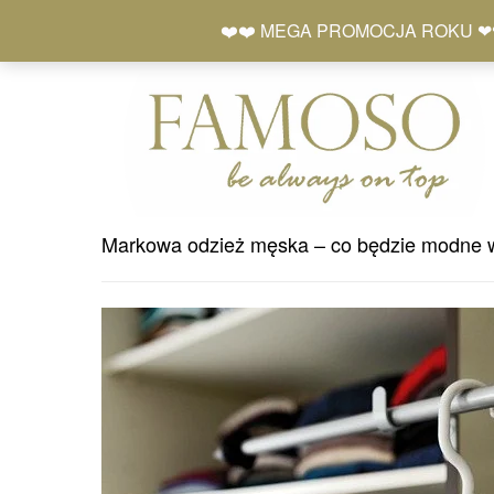
Skip
+48 577 401 777
❤️❤️ MEGA PROMOCJA ROKU ❤❤ Zró
to
content
Markowa odzież męska – co będzie modne 