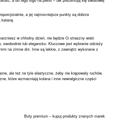
rość, a do tego logo na piersi – tak prezentują się światowej
roporcjonalnie, a jej najmocniejsze punkty są dobrze
ą katanę.
rzniesz w chłodny dzień, nie będzie Ci straszny wiatr.
o, swobodnie lub elegancko. Kluczowe jest wybranie odzieży
nimi na zimne dni. Inne są lekkie, z zewnątrz wykonane z
ne, ale też na tyle elastyczne, żeby nie krępowały ruchów.
ne, które wzmacniają kolana i inne newralgiczne części
Buty premium – kupuj produkty znanych marek