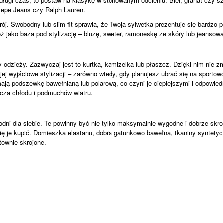
długi czas, to postaw na klasykę w stonowanym odcieniu. Biel, granat czy sza
 Pepe Jeans czy Ralph Lauren.
j. Swobodny lub slim fit sprawia, że Twoja sylwetka prezentuje się bardzo p
eż jako baza pod stylizację – bluzę, sweter, ramoneskę ze skóry lub jeansow
dzieży. Zazwyczaj jest to kurtka, kamizelka lub płaszcz. Dzięki nim nie zma
ej wyjściowe stylizacji – zarówno wtedy, gdy planujesz ubrać się na sportow
mają podszewkę bawełnianą lub polarową, co czyni je cieplejszymi i odpowied
zcza chłodu i podmuchów wiatru.
i dla siebie. Te powinny być nie tylko maksymalnie wygodne i dobrze skrojo
ę je kupić. Domieszka elastanu, dobra gatunkowo bawełna, tkaniny syntetycz
townie skrojone.