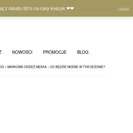
M
L
Koszyk
(0)
 z rabatu 50% na cały koszyk ❤❤
Odrzuć
o
i
j
s
e
t
k
a
o
ż
n
y
t
c
o
z
Z
NOWOŚCI
PROMOCJE
BLOG
e
ń
OG
>
MARKOWA ODZIEŻ MĘSKA – CO BĘDZIE MODNE W TYM SEZONIE?