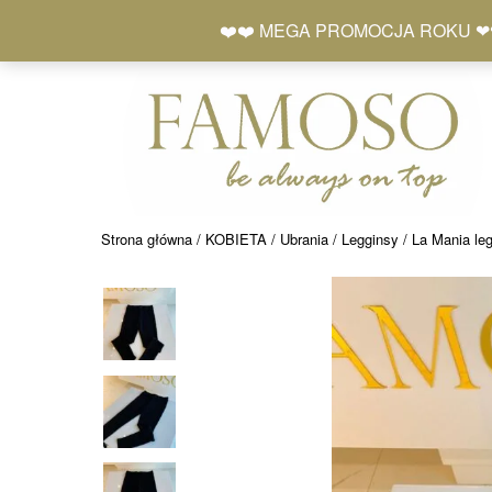
Skip
+48 577 401 777
❤️❤️ MEGA PROMOCJA ROKU ❤❤ Zró
to
content
Strona główna
/
KOBIETA
/
Ubrania
/
Legginsy
/ La Mania le