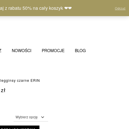
Moje
Lista
Koszyk
(0)
 z rabatu 50% na cały koszyk ❤❤
Odrzuć
konto
życzeń
Z
NOWOŚCI
PROMOCJE
BLOG
 legginsy czarne ERIN
0
zł