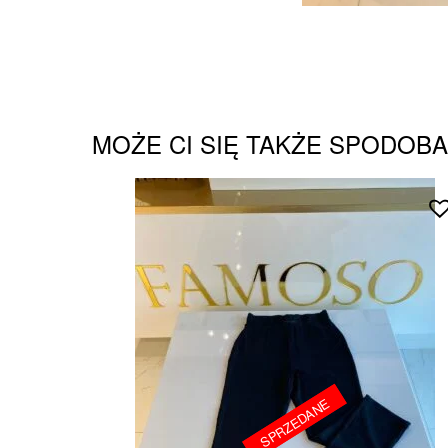
MOŻE CI SIĘ TAKŻE SPODOB
SPRZEDANE
SPRZEDANE