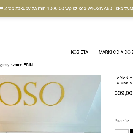
b zakupy za min 1000,00 wpisz kod WIOSNA50 i skorzystaj
KOBIETA
MARKI OD A DO 
gginsy czarne ERIN
LAMANIA
La Mania
339,0
Rozmiar
ilość