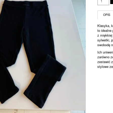
La
Mania
legginsy
OPIS
czarne
ERIN
Klasyka, 
to idealne
z miękkiej
sylwetki, 
swobodę r
Ich uniwer
zarówno ze
zestawić z
stylowe ze