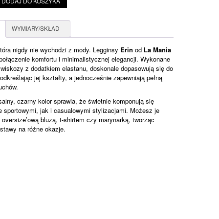
DODAJ DO KOSZYKA
WYMIARY/SKŁAD
która nigdy nie wychodzi z mody. Legginsy
Erin
od
La Mania
 połączenie komfortu i minimalistycznej elegancji. Wykonane
 wiskozy z dodatkiem elastanu, doskonale dopasowują się do
podkreślając jej kształty, a jednocześnie zapewniają pełną
uchów.
salny, czarny kolor sprawia, że świetnie komponują się
 sportowymi, jak i casualowymi stylizacjami. Możesz je
 oversize’ową bluzą, t-shirtem czy marynarką, tworząc
stawy na różne okazje.