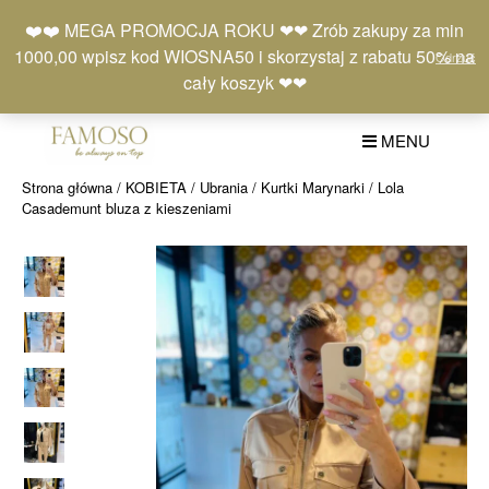
Skip
Moje
Lista
Koszyk
❤️❤️ MEGA PROMOCJA ROKU ❤❤ Zrób zakupy za min
to
konto
życzeń
(0)
1000,00 wpisz kod WIOSNA50 i skorzystaj z rabatu 50% na
Odrzuć
content
+48 577 401 777
cały koszyk ❤❤
MENU
Strona główna
/
KOBIETA
/
Ubrania
/
Kurtki Marynarki
/ Lola
Casademunt bluza z kieszeniami