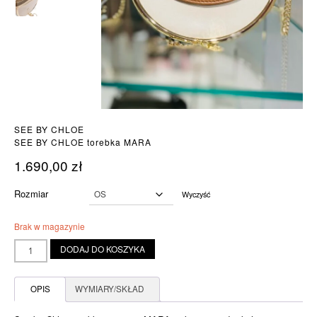
SEE BY CHLOE
SEE BY CHLOE torebka MARA
1.690,00
zł
Rozmiar
Wyczyść
Brak w magazynie
ilość
DODAJ DO KOSZYKA
SEE
BY
CHLOE
OPIS
WYMIARY/SKŁAD
torebka
MARA