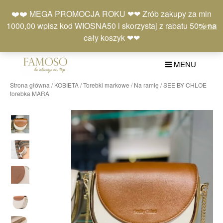
Skip
Moje
Lista
Koszyk
❤️❤️ MEGA PROMOCJA ROKU ❤❤ Zrób zakupy za min
to
konto
życzeń
(0)
1000,00 wpisz kod WIOSNA50 i skorzystaj z rabatu 50% na
Odrzuć
content
+48 577 401 777
cały koszyk ❤❤
MENU
Strona główna
/
KOBIETA
/
Torebki markowe
/
Na ramię
/ SEE BY CHLOE
torebka MARA