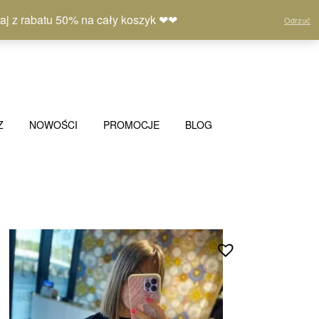
Moje
Lista
Koszyk
(0)
 z rabatu 50% na cały koszyk ❤❤
Odrzuć
konto
życzeń
Z
NOWOŚCI
PROMOCJE
BLOG