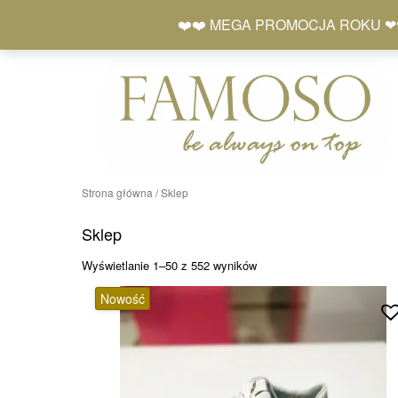
Skip
+48 577 401 777
❤️❤️ MEGA PROMOCJA ROKU ❤❤ Zró
to
content
Strona główna
/ Sklep
Sklep
Posortowane
Wyświetlanie 1–50 z 552 wyników
według
Nowość
najnowszych