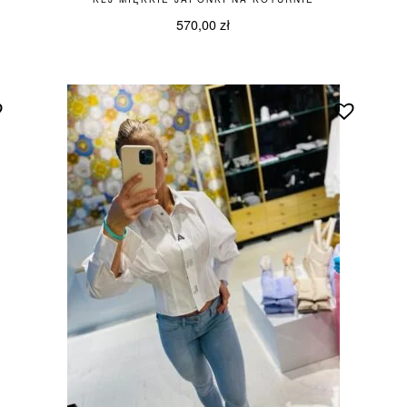
570,00
zł