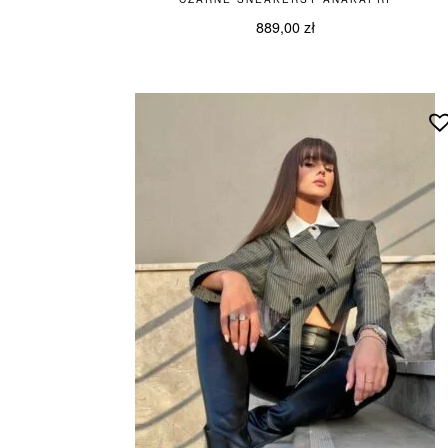
889,00
zł