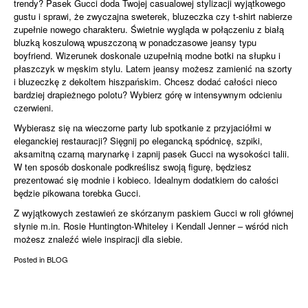
trendy? Pasek Gucci doda Twojej casualowej stylizacji wyjątkowego
gustu i sprawi, że zwyczajna sweterek, bluzeczka czy t-shirt nabierze
zupełnie nowego charakteru. Świetnie wygląda w połączeniu z białą
bluzką koszulową wpuszczoną w ponadczasowe jeansy typu
boyfriend. Wizerunek doskonale uzupełnią modne botki na słupku i
płaszczyk w męskim stylu. Latem jeansy możesz zamienić na szorty
i bluzeczkę z dekoltem hiszpańskim. Chcesz dodać całości nieco
bardziej drapieżnego polotu? Wybierz górę w intensywnym odcieniu
czerwieni.
Wybierasz się na wieczorne party lub spotkanie z przyjaciółmi w
eleganckiej restauracji? Sięgnij po elegancką spódnicę, szpiki,
aksamitną czarną marynarkę i zapnij pasek Gucci na wysokości talii.
W ten sposób doskonale podkreślisz swoją figurę, będziesz
prezentować się modnie i kobieco. Idealnym dodatkiem do całości
będzie pikowana torebka Gucci.
Z wyjątkowych zestawień ze skórzanym paskiem Gucci w roli głównej
słynie m.in. Rosie Huntington-Whiteley i Kendall Jenner – wśród nich
możesz znaleźć wiele inspiracji dla siebie.
Posted in
BLOG