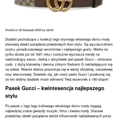
Posted on
30 listopada 2020
by
admin
Dodatki pochodzące z kolekcji tego słynnego włoskiego domu mody
stanowią obiekt pożądania prawdziwych ikon stylu. Są wyznacznikiem
szyku, ponadczasowego wzornictwa i najlepszego gustu. Marka na
rynku działa już od 1921 roku i corocznie wyznacza trendy na
nadchodzący sezon. Jedną z wizytówek jest pasek Gucci – skórzane
cudo z dużą klamerką i dwoma złotymi literkami G nakładającymi się
na siebie. Równie dobrze prezentuje się w wersji oficjalnej, casualowej
oraz wieczorowej. Dowiedz się, jak nosić
paski Gucci
i przekonaj się,
że ten drobny dodatek może odmienić Twój wizerunek o 180 stopni!
Pasek Gucci – kwintesencja najlepszego
stylu
Po pasek z logo tego kultowego włoskiego domu mody sięgają
najbardziej znane gwiazdy muzyki, filmu i świata mody. Stanowi
prawdziwy obiekt pożądania wśród influencerek naśladowanych przez