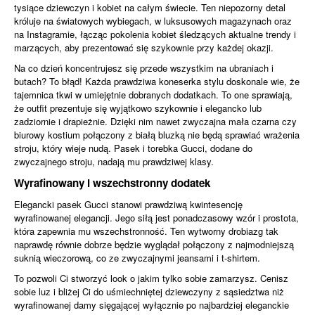
tysiące dziewczyn i kobiet na całym świecie. Ten niepozorny detal
króluje na światowych wybiegach, w luksusowych magazynach oraz
na Instagramie, łącząc pokolenia kobiet śledzących aktualne trendy i
marzących, aby prezentować się szykownie przy każdej okazji.
Na co dzień koncentrujesz się przede wszystkim na ubraniach i
butach? To błąd! Każda prawdziwa koneserka stylu doskonale wie, że
tajemnica tkwi w umiejętnie dobranych dodatkach. To one sprawiają,
że outfit prezentuje się wyjątkowo szykownie i elegancko lub
zadziornie i drapieżnie. Dzięki nim nawet zwyczajna mała czarna czy
biurowy kostium połączony z białą bluzką nie będą sprawiać wrażenia
stroju, który wieje nudą. Pasek i
torebka Gucci
, dodane do
zwyczajnego stroju, nadają mu prawdziwej klasy.
Wyrafinowany i wszechstronny dodatek
Elegancki pasek Gucci stanowi prawdziwą kwintesencję
wyrafinowanej elegancji. Jego siłą jest ponadczasowy wzór i prostota,
która zapewnia mu wszechstronność. Ten wytworny drobiazg tak
naprawdę równie dobrze będzie wyglądał połączony z najmodniejszą
suknią wieczorową, co ze zwyczajnymi jeansami i t-shirtem.
To pozwoli Ci stworzyć look o jakim tylko sobie zamarzysz. Cenisz
sobie luz i bliżej Ci do uśmiechniętej dziewczyny z sąsiedztwa niż
wyrafinowanej damy sięgającej wyłącznie po najbardziej eleganckie