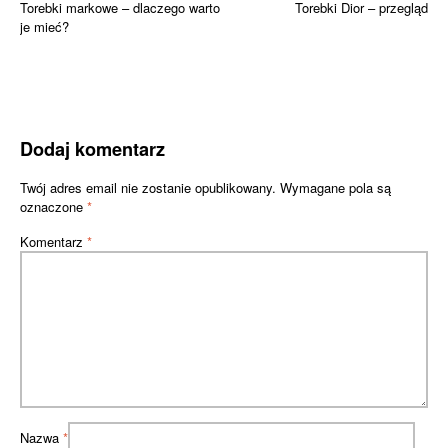
Nawigacja
Torebki markowe – dlaczego warto
Torebki Dior – przegląd
je mieć?
wpisu
Dodaj komentarz
Twój adres email nie zostanie opublikowany.
Wymagane pola są
oznaczone
*
Komentarz
*
Nazwa
*