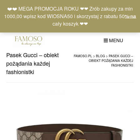
Skip
Moje
Lista
Koszyk
❤️❤️ MEGA PROMOCJA ROKU ❤❤ Zrób zakupy za min
to
konto
życzeń
(0)
1000,00 wpisz kod WIOSNA50 i skorzystaj z rabatu 50% na
Odrzuć
content
+48 577 401 777
cały koszyk ❤❤
MENU
Pasek Gucci – obiekt
FAMOSO.PL
>
BLOG
>
PASEK GUCCI –
OBIEKT POŻĄDANIA KAŻDEJ
pożądania każdej
FASHIONISTKI
fashionistki