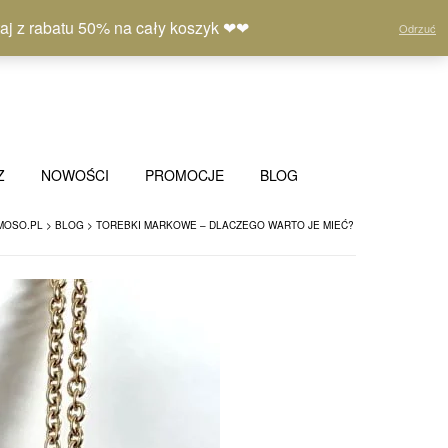
Moje
Lista
Koszyk
(0)
 z rabatu 50% na cały koszyk ❤❤
Odrzuć
konto
życzeń
Z
NOWOŚCI
PROMOCJE
BLOG
MOSO.PL
>
BLOG
>
TOREBKI MARKOWE – DLACZEGO WARTO JE MIEĆ?