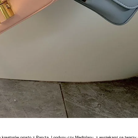
 kreatorów prosto z Paryża, Londynu czy Mediolanu, z wypiekami na twarzy