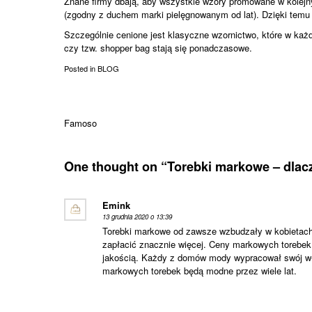
Znane firmy dbają, aby wszystkie wzory promowane w kolejn
(zgodny z duchem marki pielęgnowanym od lat). Dzięki temu t
Szczególnie cenione jest klasyczne wzornictwo, które w każ
czy tzw. shopper bag stają się ponadczasowe.
Posted in
BLOG
Nawigacja
Famoso
wpisu
One thought on “
Torebki markowe – dlac
Emink
13 grudnia 2020 o 13:39
Torebki markowe od zawsze wzbudzały w kobietach z
zapłacić znacznie więcej. Ceny markowych torebek z
jakością. Każdy z domów mody wypracował swój wła
markowych torebek będą modne przez wiele lat.