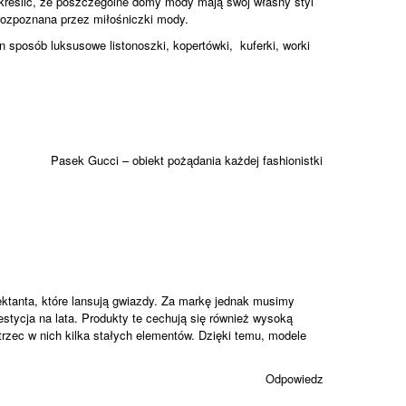
dkreślić, że poszczególne domy mody mają swój własny styl
 rozpoznana przez miłośniczki mody.
 sposób luksusowe listonoszki, kopertówki, kuferki, worki
Pasek Gucci – obiekt pożądania każdej fashionistki
ktanta, które lansują gwiazdy. Za markę jednak musimy
estycja na lata. Produkty te cechują się również wysoką
zec w nich kilka stałych elementów. Dzięki temu, modele
Odpowiedz