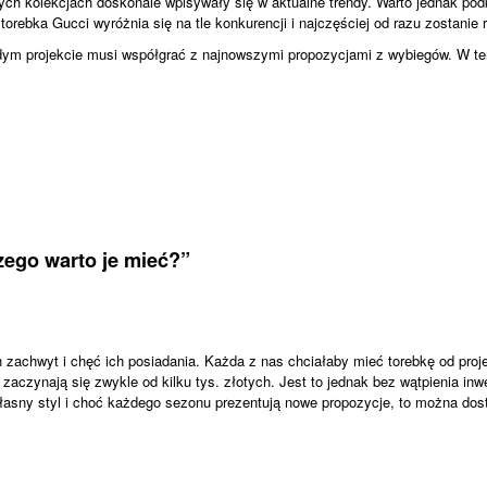
ych kolekcjach doskonale wpisywały się w aktualne trendy. Warto jednak po
orebka Gucci wyróżnia się na tle konkurencji i najczęściej od razu zostanie
dym projekcie musi współgrać z najnowszymi propozycjami z wybiegów. W ten
zego warto je mieć?
”
achwyt i chęć ich posiadania. Każda z nas chciałaby mieć torebkę od proje
aczynają się zwykle od kilku tys. złotych. Jest to jednak bez wątpienia inw
sny styl i choć każdego sezonu prezentują nowe propozycje, to można dostr