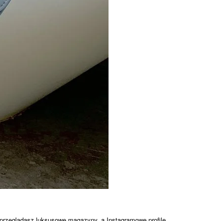
 przeglądasz luksusowe magazyny, a Instagramowe profile