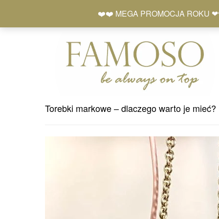
Skip
+48 577 401 777
❤️❤️ MEGA PROMOCJA ROKU ❤❤ Zró
to
content
Torebki markowe – dlaczego warto je mieć?