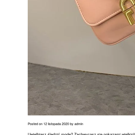
Posted on
12 listopada 2020
by
admin
Uwielbiasz śledzić modę? Zachwycasz się pokazami wielkich