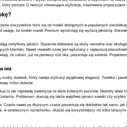
który pomoże Ci tworzyć interesujące stylizacje, inspirowane propozycjami 
bkę?
tanta rzeczywiście różni się od modeli dostępnych w popularnych sieciówka
pod uwagę, że torebki marek Premium wyróżniają się wyższą jakością. Stanowi
ają certyfikaty jakości. Starannie dobierane są skóry naturalne oraz ekologic
cych klientek). Nawet niewielki szew jest wykonany z najwyższą pieczołowito
ją, że całość, już na pierwszy rzut oka, prezentuje się solidnie. Projektanci
a lata
dny dodatek, który nadaje stylizacji wyjątkowej elegancji. Torebka i pasek
iowy milion dolarów.
akup to tak naprawdę inwestycja na wiele kolejnych sezonów. Niestety wiele
zetarcia. Problemem okazują się także wątpliwej jakości suwaki czy szybko u
. Często nawet po dłuższym czasie prezentują się dokładnie tak samo, jak 
, w ostatecznym rozrachunku, okazać się korzystniejszy niż kilka tańszych 