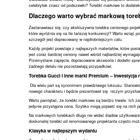
celebrytek znasz od podszewki? Torebki markowe to dodatek, 
Dlaczego warto wybrać markową tore
Zastanawiasz się, czy ekskluzywna torebka cenionego projek
które wyróżnia się na tle tańszej konkurencji? Warto wziąć 
szczegół jest dopracowany w najdrobniejszym calu.
Każdy projekt powstaje z najlepszych materiałów, które posiad
jest coraz bardziej ceniony nawet wśród najbardziej wymagają
Przemyślane zapięcia, dopracowane akcesoria i dodatki sprawia
żadnego detalu nie pozostawiają przypadkowi.
Torebka Gucci i inne marki Premium – inwestycja n
Dla wielu pań są synonimem prawdziwego luksusu. Stanowią mo
nowego charakteru i będzie prezentował się niczym przysłow
Warto pamiętać, że
torebki markowe
są bardzo trwałe. Ich z
jedynie przystępna cena. Szybko mogą pojawić się na nich pr
Na markowych torebkach długo nie widać śladów użytkowania
doskonałej torebki od renomowanego projektanta często może
Klasyka w najlepszym wydaniu